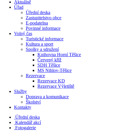
Aktuálně
Úřad
Úřední deska
Zastupitelstvo obce
E-podatelna
Povinné informace
Volný čas
Turistické informace
Kultura a sport
Spolky a sdružení
Knihovna Horní Těšice
Červený kříž
SDH Těšice
MS Nihlov-Těšice
Rezervace
Rezervace KD
Rezervace Výletiště
Služby
Doprava a komunikace
Školství
Kontakty
Úřední deska
Kalendář akcí
Fotogalerie