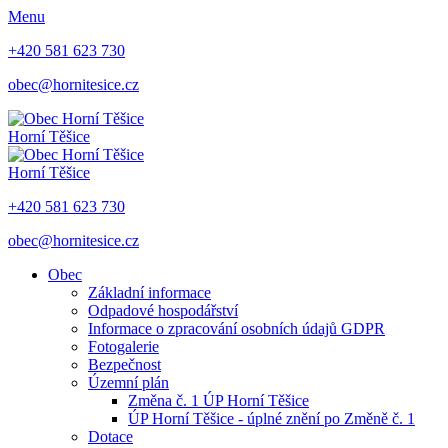
Menu
+420 581 623 730
obec@hornitesice.cz
Horní Těšice
Horní Těšice
+420 581 623 730
obec@hornitesice.cz
Obec
Základní informace
Odpadové hospodářství
Informace o zpracování osobních údajů GDPR
Fotogalerie
Bezpečnost
Územní plán
Změna č. 1 ÚP Horní Těšice
ÚP Horní Těšice - úplné znění po Změně č. 1
Dotace