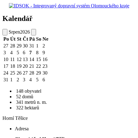
Kalendář
Srpen
2026
Po
Út
St
Čt
Pá
So
Ne
27
28
29
30
31
1
2
3
4
5
6
7
8
9
10
11
12
13
14
15
16
17
18
19
20
21
22
23
24
25
26
27
28
29
30
31
1
2
3
4
5
6
148 obyvatel
52 domů
341 metrů n. m.
322 hektarů
Horní Těšice
Adresa