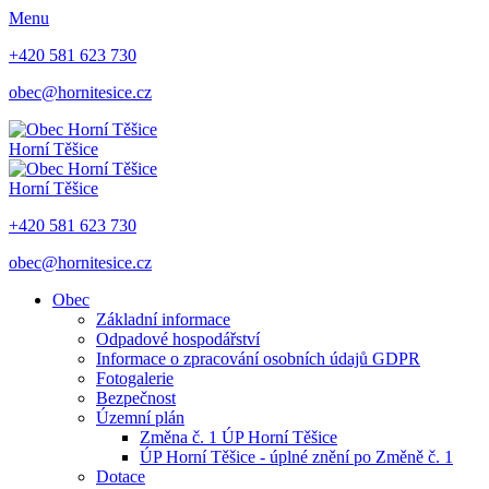
Menu
+420 581 623 730
obec@hornitesice.cz
Horní Těšice
Horní Těšice
+420 581 623 730
obec@hornitesice.cz
Obec
Základní informace
Odpadové hospodářství
Informace o zpracování osobních údajů GDPR
Fotogalerie
Bezpečnost
Územní plán
Změna č. 1 ÚP Horní Těšice
ÚP Horní Těšice - úplné znění po Změně č. 1
Dotace