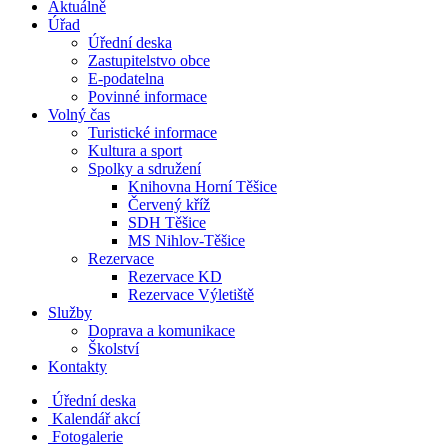
Aktuálně
Úřad
Úřední deska
Zastupitelstvo obce
E-podatelna
Povinné informace
Volný čas
Turistické informace
Kultura a sport
Spolky a sdružení
Knihovna Horní Těšice
Červený kříž
SDH Těšice
MS Nihlov-Těšice
Rezervace
Rezervace KD
Rezervace Výletiště
Služby
Doprava a komunikace
Školství
Kontakty
Úřední deska
Kalendář akcí
Fotogalerie