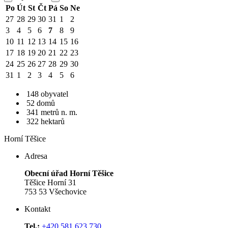
Po
Út
St
Čt
Pá
So
Ne
27
28
29
30
31
1
2
3
4
5
6
7
8
9
10
11
12
13
14
15
16
17
18
19
20
21
22
23
24
25
26
27
28
29
30
31
1
2
3
4
5
6
148 obyvatel
52 domů
341 metrů n. m.
322 hektarů
Horní Těšice
Adresa
Obecní úřad Horní Těšice
Těšice Horní 31
753 53 Všechovice
Kontakt
Tel.:
+420 581 623 730