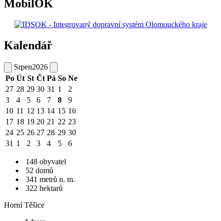
MobilOK
Kalendář
Srpen
2026
Po
Út
St
Čt
Pá
So
Ne
27
28
29
30
31
1
2
3
4
5
6
7
8
9
10
11
12
13
14
15
16
17
18
19
20
21
22
23
24
25
26
27
28
29
30
31
1
2
3
4
5
6
148 obyvatel
52 domů
341 metrů n. m.
322 hektarů
Horní Těšice