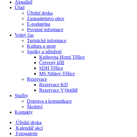
Aktuálně
Úřad
Úřední deska
Zastupitelstvo obce
E-podatelna
Povinné informace
Volný čas
Turistické informace
Kultura a sport
Spolky a sdružení
Knihovna Horní Těšice
Červený kříž
SDH Těšice
MS Nihlov-Těšice
Rezervace
Rezervace KD
Rezervace Výletiště
Služby
Doprava a komunikace
Školství
Kontakty
Úřední deska
Kalendář akcí
Fotogalerie