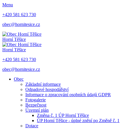
Menu
+420 581 623 730
obec@hornitesice.cz
Horní Těšice
Horní Těšice
+420 581 623 730
obec@hornitesice.cz
Obec
Základní informace
Odpadové hospodářství
Informace o zpracování osobních údajů GDPR
Fotogalerie
Bezpečnost
Územní plán
Změna č. 1 ÚP Horní Těšice
ÚP Horní Těšice - úplné znění po Změně č. 1
Dotace