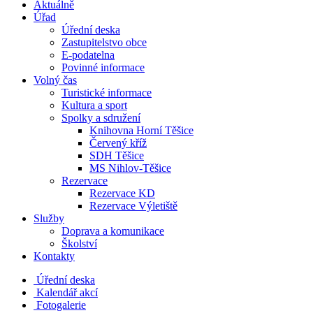
Aktuálně
Úřad
Úřední deska
Zastupitelstvo obce
E-podatelna
Povinné informace
Volný čas
Turistické informace
Kultura a sport
Spolky a sdružení
Knihovna Horní Těšice
Červený kříž
SDH Těšice
MS Nihlov-Těšice
Rezervace
Rezervace KD
Rezervace Výletiště
Služby
Doprava a komunikace
Školství
Kontakty
Úřední deska
Kalendář akcí
Fotogalerie