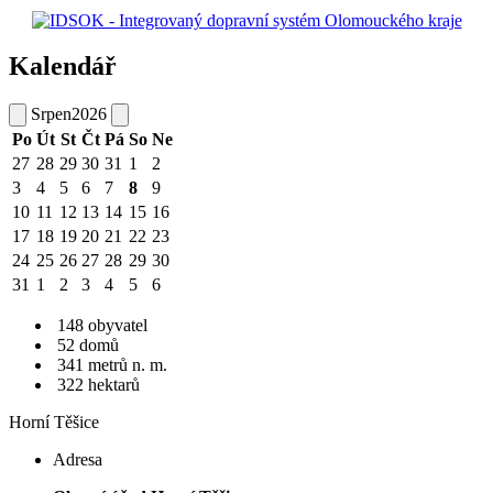
Kalendář
Srpen
2026
Po
Út
St
Čt
Pá
So
Ne
27
28
29
30
31
1
2
3
4
5
6
7
8
9
10
11
12
13
14
15
16
17
18
19
20
21
22
23
24
25
26
27
28
29
30
31
1
2
3
4
5
6
148 obyvatel
52 domů
341 metrů n. m.
322 hektarů
Horní Těšice
Adresa