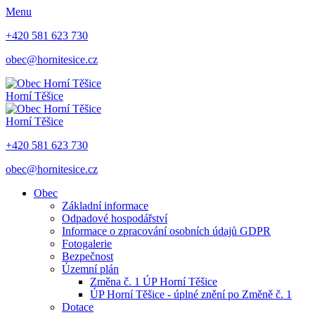
Menu
+420 581 623 730
obec@hornitesice.cz
Horní Těšice
Horní Těšice
+420 581 623 730
obec@hornitesice.cz
Obec
Základní informace
Odpadové hospodářství
Informace o zpracování osobních údajů GDPR
Fotogalerie
Bezpečnost
Územní plán
Změna č. 1 ÚP Horní Těšice
ÚP Horní Těšice - úplné znění po Změně č. 1
Dotace